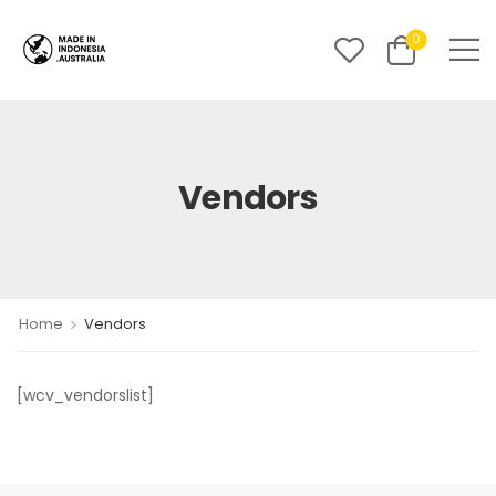
0
Vendors
>
Home
Vendors
[wcv_vendorslist]